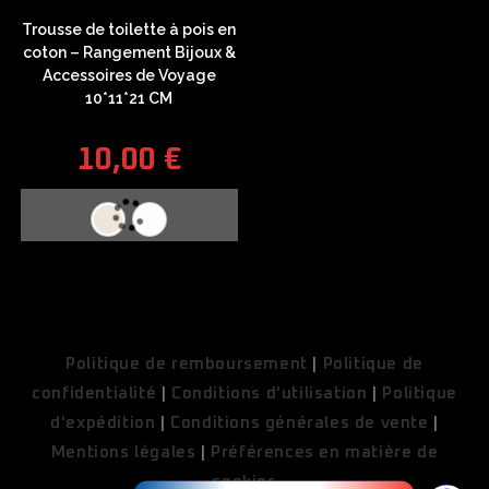
Trousse de toilette à pois en
coton – Rangement Bijoux &
Accessoires de Voyage
10*11*21 CM
10,00
€
COUPONX9839889445
COPY CODE
Politique de remboursement
|
Politique de
confidentialité
|
Conditions d'utilisation
|
Politique
d'expédition
|
Conditions générales de vente
|
Mentions légales
|
Préférences en matière de
cookies