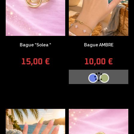
Bague “Solea “
Bague AMBRE
15,00
€
10,00
€