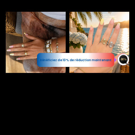
COUPONX3255296005
COPY CODE
Bénéficiez de 10% de réduction maintenant
Bague Candice anti-stress
Bague CHLOE
16,00
€
10,00
€