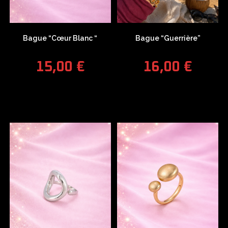
Bague “Cœur Blanc “
Bague “Guerrière”
15,00
€
16,00
€