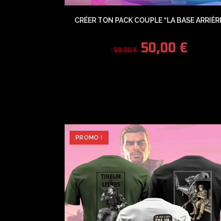
CRÉER TON PACK COUPLE “LA BASE ARRIÈR
50,00
€
59,00
€
PROMO !