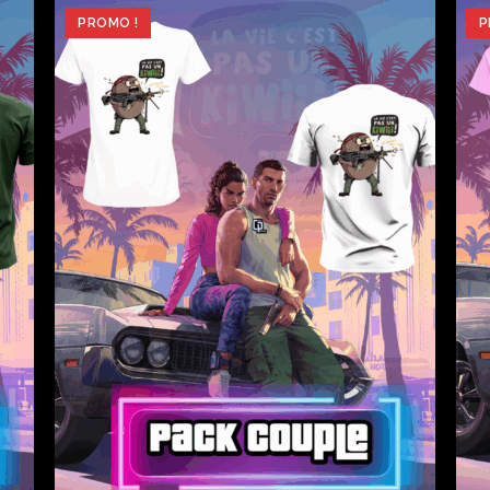
PROMO !
P