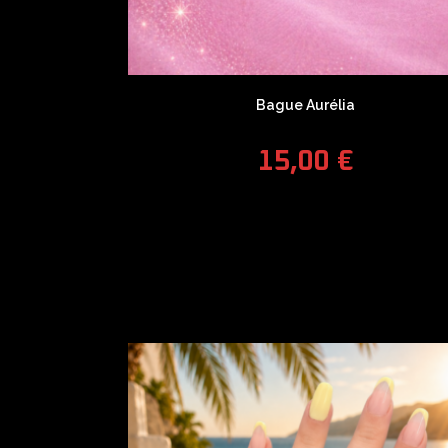
Bague Aurélia
15,00
€