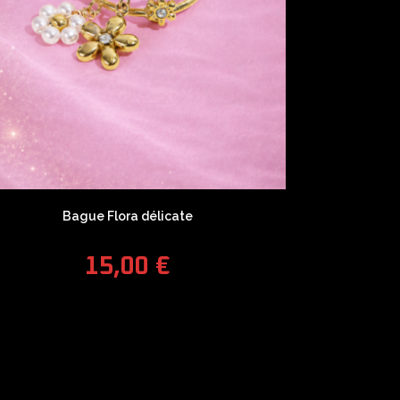
Bague Flora délicate
15,00
€
COUPONX1158377510
COPY CODE