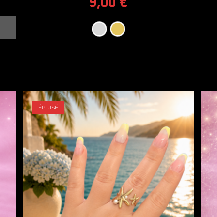
9,00
€
ÉPUISÉ