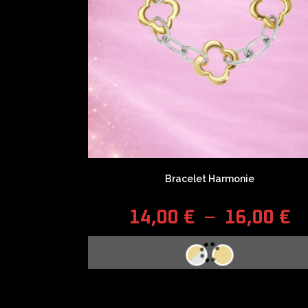
Bracelet Harmonie
14,00
€
–
16,00
€