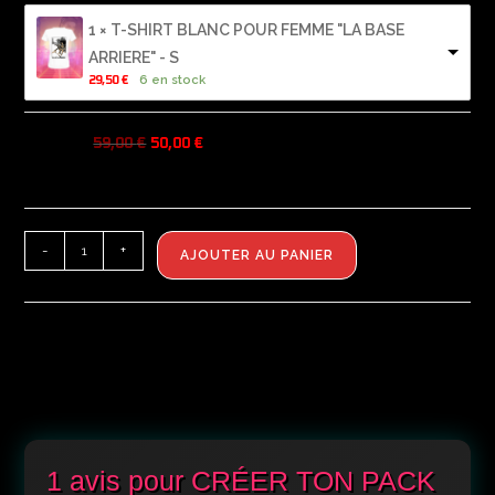
1 × T-SHIRT BLANC POUR FEMME "LA BASE
ARRIERE" - S
6 en stock
29,50 
€
Prix total:
59,00
€
50,00
€
-
+
AJOUTER AU PANIER
1 avis pour
CRÉER TON PACK