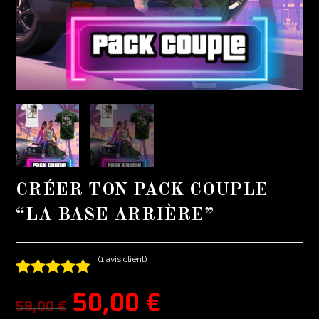
CRÉER TON PACK COUPLE
“LA BASE ARRIÈRE”
(
1
avis client)
Noté
1
5.00
50,00
€
59,00
€
sur 5