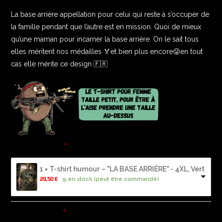
basé sur
La base arrière appellation pour celui qui reste à s’occuper de
notation
la famille pendant que l’autre est en mission. Quoi de mieux
qu’une maman pour incarner la base arrière. On le sait tous
client
elles méritent nos médailles 🏅et bien plus encore😜en tout
cas elle mérite ce design 🇫🇷
T-Shirt HOMME
1 × T-shirt humour – "LA BASE ARRIÉRE" - 4XL, Vert
9 en stock (peut être commandé)
29,50 
€
T-Shirt FEMME