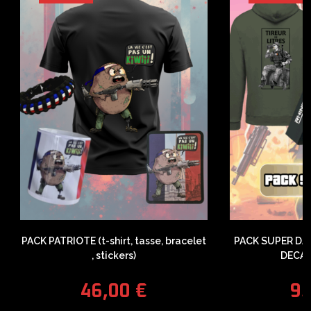
PACK PATRIOTE (t-shirt, tasse, bracelet
PACK SUPER DA
, stickers)
DECAP
46,00
€
9