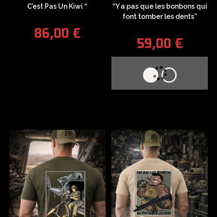
C’est Pas Un Kiwi “
“Y a pas que les bonbons qui
font tomber les dents”
86,00
€
59,00
€