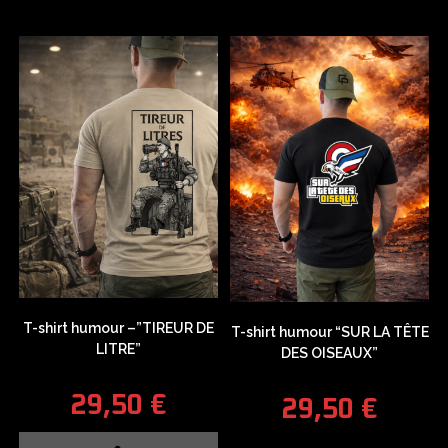
T-shirt humour –”TIREUR DE
T-shirt humour “SUR LA TÊTE
LITRE”
DES OISEAUX”
29,50
€
29,50
€