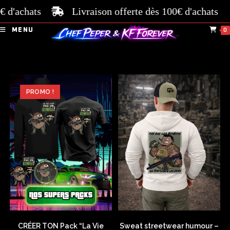
'achats
Livraison offerte dès 100€ d'achats
Pai
MENU
0
PROMO !
CRÉER TON Pack “La Vie
Sweat streetwear humour –