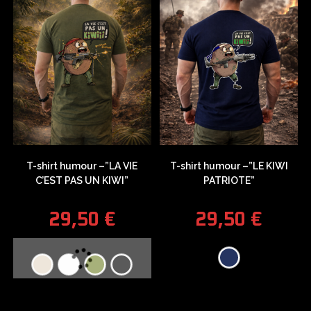
T-shirt humour –”LA VIE
T-shirt humour –”LE KIWI
C’EST PAS UN KIWI”
PATRIOTE”
29,50
€
29,50
€