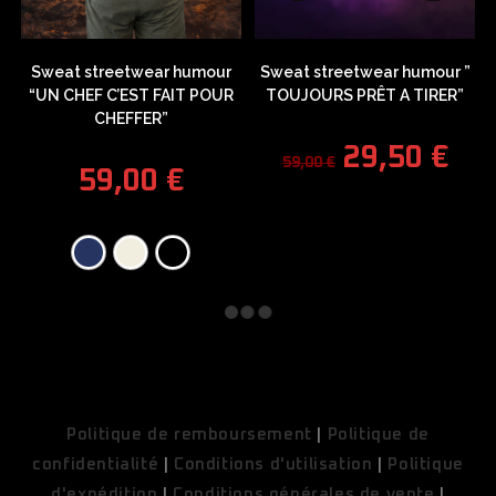
Sweat streetwear humour
Sweat streetwear humour ”
“UN CHEF C’EST FAIT POUR
TOUJOURS PRÊT A TIRER”
CHEFFER”
29,50
€
59,00
€
59,00
€
COUPONX9917593808
COPY CODE
Politique de remboursement
|
Politique de
confidentialité
|
Conditions d'utilisation
|
Politique
d'expédition
|
Conditions générales de vente
|