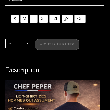
S
M
L
XL
2XL
3XL
4XL
-
+
AJOUTER AU PANIER
Description