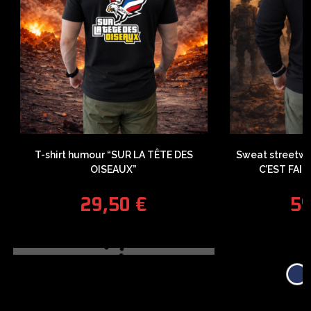
T-shirt humour “SUR LA TÊTE DES
Sweat streetw
OISEAUX”
C’EST FAI
29,50
€
5