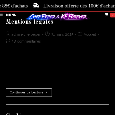
e 85€ d'achats
Livraison offerte dès 100€ d'achat
MENU
0
Mentions légales
admin-chefpeper
31 mars 2025
Accueil
38 commentaires
Mentions Légales 1. Informations sur le Propriétaire du Site Ce
site est exploité par Chefpeper. Adresse : 16 allée des
mandalines, 72250 Parigné L'Évêque Adresse e-mail :
contact@chefpeper.fr Numéro d'identification
: 93528756500011…
Continuer La Lecture