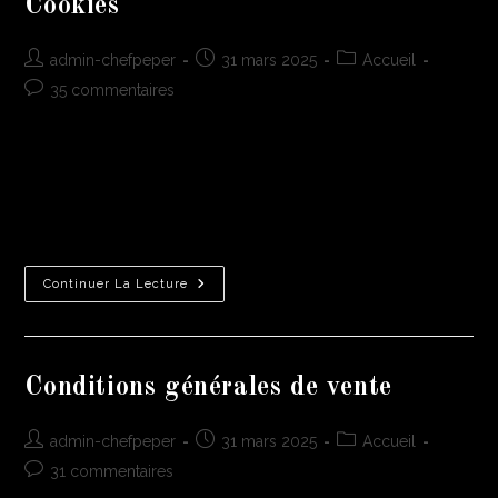
Cookies
admin-chefpeper
31 mars 2025
Accueil
35 commentaires
Politique des Cookies Nous utilisons des cookies pour
améliorer votre expérience sur notre site. En continuant votre
navigation, vous acceptez leur utilisation. Qu'est-ce qu'un
cookie ? Un cookie est un…
Continuer La Lecture
Conditions générales de vente
admin-chefpeper
31 mars 2025
Accueil
31 commentaires