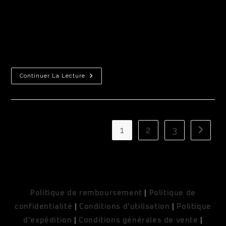
Conditions Générales de Vente Veuillez lire attentivement les
présentes conditions générales d'utilisation ("Conditions")
avant d'utiliser www.chefpeper.com (le "Site") exploité par Chef
Peper. 1. Utilisation du Site 1.1. Vous devez avoir…
Continuer La Lecture
1
2
3
COUPONX1677305982
COPY CODE
Politique de remboursement
|
Politique de
confidentialité
|
Conditions d'utilisation
|
Politique
d'expédition
|
Conditions générales de vente
|