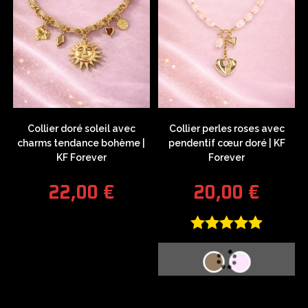
Collier doré soleil avec
Collier perles roses avec
charms tendance bohème |
pendentif cœur doré | KF
KF Forever
Forever
22,00
€
20,00
€
Note
5.00
sur 5