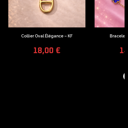
Collier Oval Élégance – KF
Bracelet 
18,00
€
1
COUPONX2113936097
COPY CODE