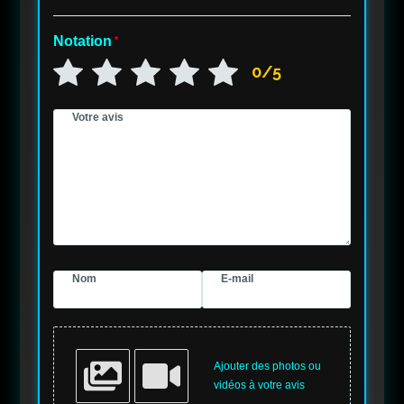
Notation
*
0/5
Votre avis
Nom
E-mail
Ajouter des photos ou
vidéos à votre avis