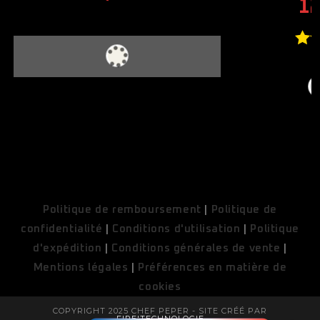
1
N
COUPONX9889715741
COPY CODE
Politique de remboursement
|
Politique de
confidentialité
|
Conditions d'utilisation
|
Politique
d'expédition
|
Conditions générales de vente
|
Mentions légales
|
Préférences en matière de
cookies
COPYRIGHT 2025 CHEF PEPER - SITE CRÉÉ PAR
FIRE'TECHNOLOGIE