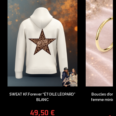
SWEAT KF.Forever “ÉTOILE LÉOPARD”
Boucles d’orei
BLANC
femme minimal
F
49,50
€