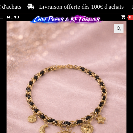
achats
Livraison offerte dès 100€ d'achats
Paie
MENU
0
🔍