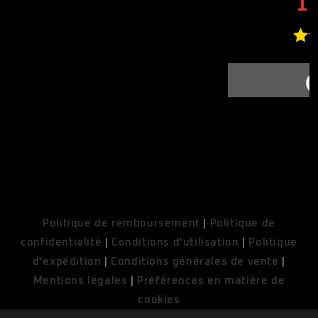
1
N
COUPONX0360598847
COPY CODE
Politique de remboursement
|
Politique de
confidentialité
|
Conditions d'utilisation
|
Politique
d'expédition
|
Conditions générales de vente
|
Mentions légales
|
Préférences en matière de
cookies