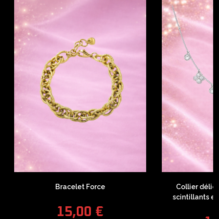
Bracelet Force
Collier déli
scintillants e
15,00
€