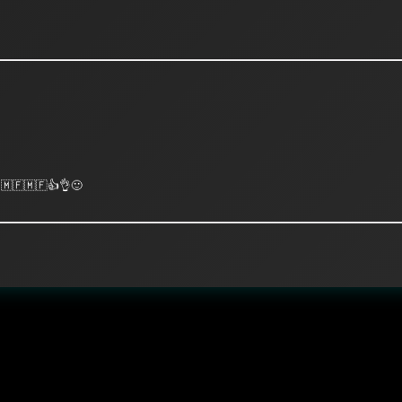
r 🇲🇫🇲🇫👍👌🙂