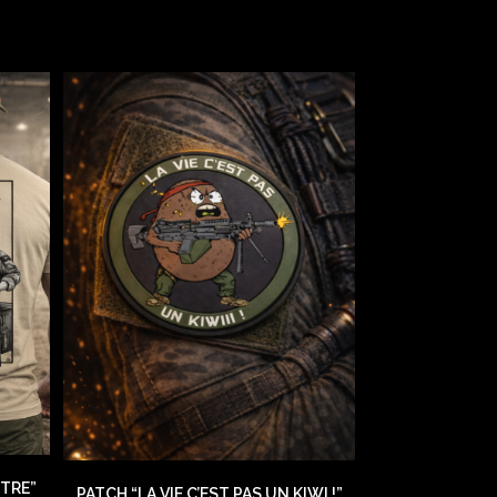
ITRE”
PATCH “LA VIE C’EST PAS UN KIWI !”