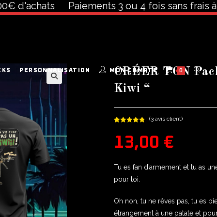
'achats
Paiements 3 ou 4 fois sans frais à part
CRÉER TON Pack 
CKS
PERSONNALISATION
MON COMPTE
0
Kiwi “
🔍
(
3
avis client)
Noté
3
5.00
13,00
€
sur 5
basé sur
notations
client
Tu es fan d’armement et tu as une 
pour toi.
Oh non, tu ne rêves pas, tu es b
étrangement à une patate et pourt