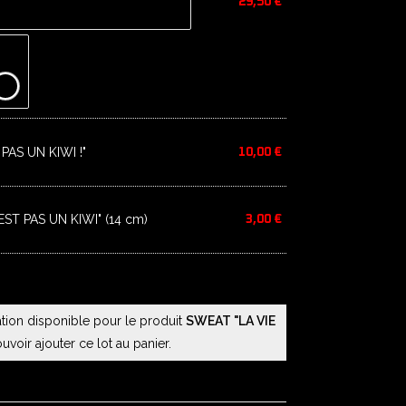
29,50
€
PAS UN KIWI !"
10,00
€
EST PAS UN KIWI" (14 cm)
3,00
€
ation disponible pour le produit
SWEAT "LA VIE
voir ajouter ce lot au panier.