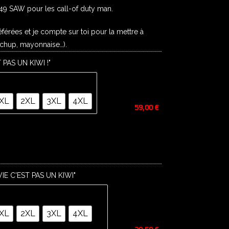
249 SAW pour les call-of duty man.
férées et je compte sur toi pour la mettre à
tchup, mayonnaise…).
 PAS UN KIWI !"
XL
2XL
3XL
4XL
59,00
€
VIE C'EST PAS UN KIWI"
XL
2XL
3XL
4XL