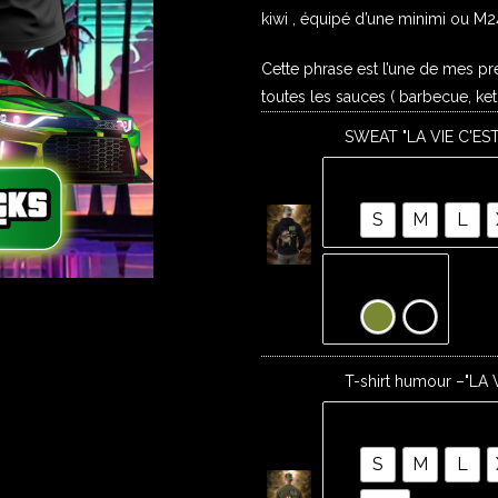
kiwi , équipé d’une minimi ou M
Cette phrase est l’une de mes pré
toutes les sauces ( barbecue, ke
1 ×
SWEAT "LA VIE C'EST
Tailles
S
M
L
Couleurs
1 ×
T-shirt humour –"LA 
Tailles
S
M
L