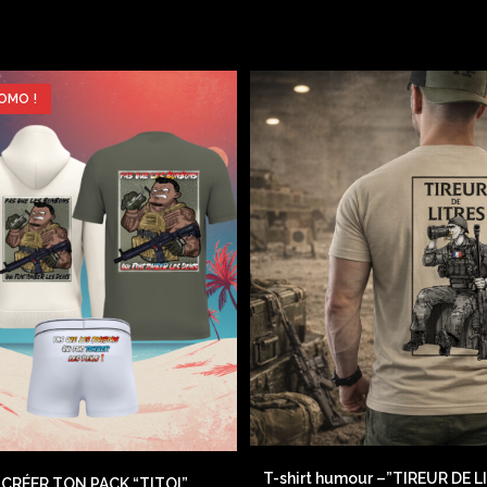
OMO !
T-shirt humour –”TIREUR DE L
CRÉER TON PACK “TITOI”