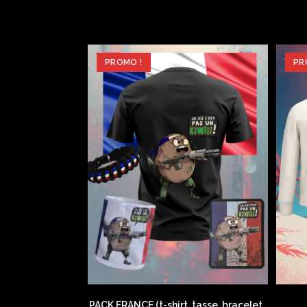
PROMO !
PR
PACK FRANCE (t-shirt, tasse, bracelet ,