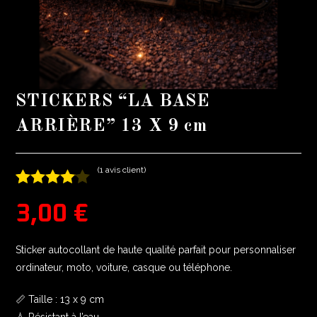
STICKERS “LA BASE
ARRIÈRE” 13 X 9 cm
(
1
avis client)
Noté
1
4.00
3,00
€
sur 5
basé
Sticker autocollant de haute qualité parfait pour personnaliser
sur
ordinateur, moto, voiture, casque ou téléphone.
notation
📏 Taille : 13 x 9 cm
client