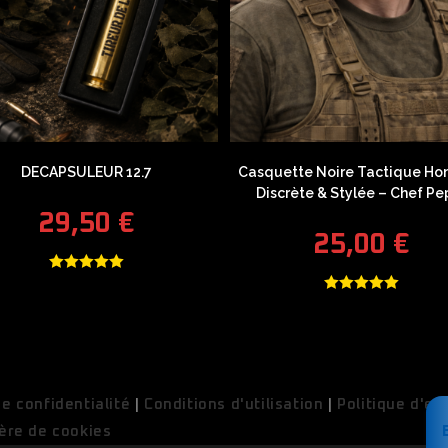
DECAPSULEUR 12.7
Casquette Noire Tactique Ho
Discrète & Stylée – Chef Pe
29,50
€
25,00
€
Note
5.00
Note
5.00
sur 5
sur 5
de confidentialité
|
Conditions d'utilisation
|
Politique d'ex
ère de cookies