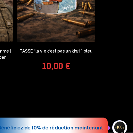
mme |
TASSE “la vie c’est pas un kiwi ” bleu
per
10,00
€
COUPONX0922525262
COPY CODE
pédition
|
Conditions générales de vente
Bénéficiez de 10% de réduction maintenant