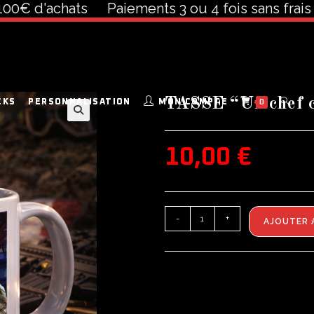
 d'achats
Paiements 3 ou 4 fois sans frais à pa
TASSE “Un chef c’
CKS
PERSONNALISATION
MON COMPTE
0
🔍
10,00
€
-
+
AJOUTER 