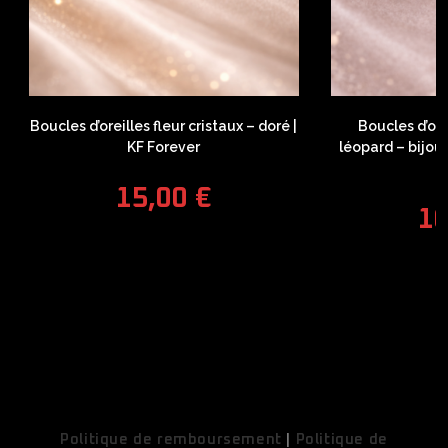
Boucles d’oreilles fleur cristaux – doré |
Boucles d’ore
KF Forever
léopard – bijou
F
15,00
€
1
COUPONX1142800887
COPY CODE
Politique de remboursement
|
Politique de