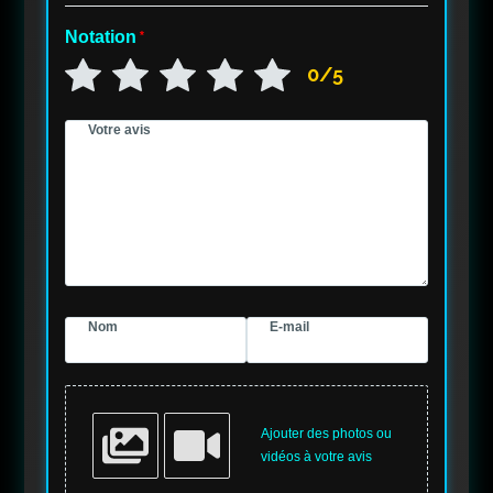
Notation
*
0/5
Votre avis
Nom
E-mail
Ajouter des photos ou
vidéos à votre avis