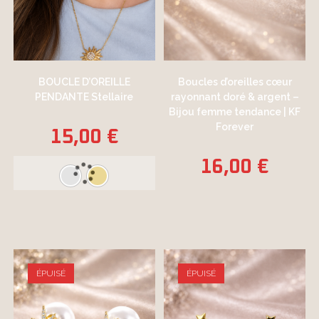
BOUCLE D’OREILLE
Boucles d’oreilles cœur
PENDANTE Stellaire
rayonnant doré & argent –
Bijou femme tendance | KF
Forever
15,00
€
16,00
€
ÉPUISÉ
ÉPUISÉ