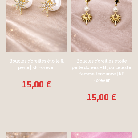
Boucles d’oreilles étoile &
Boucles d’oreilles étoile
perle | KF Forever
perle dorées – Bijou céleste
femme tendance | KF
Forever
15,00
€
15,00
€