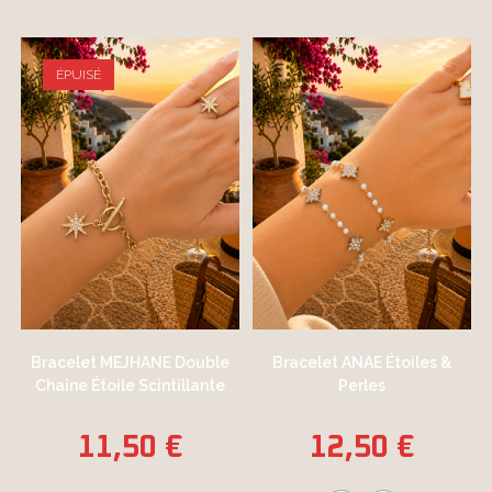
ÉPUISÉ
Bracelet MEJHANE Double
Bracelet ANAE Étoiles &
Chaîne Étoile Scintillante
Perles
11,50
€
12,50
€