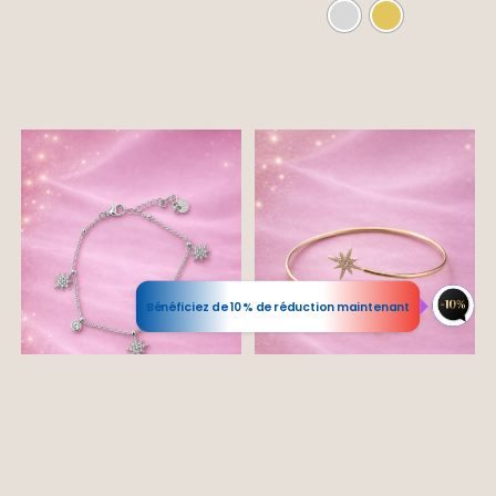
COUPONX0924199267
COPY CODE
Bénéficiez de 10% de réduction maintenant
Bracelet Filancia étoiles
Bracelet stellaire —
scintillantes
Élégance & Énergie