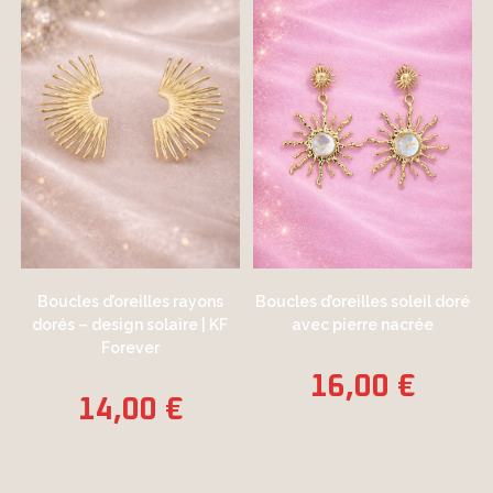
Boucles d’oreilles rayons
Boucles d’oreilles soleil doré
dorés – design solaire | KF
avec pierre nacrée
Forever
16,00
€
14,00
€