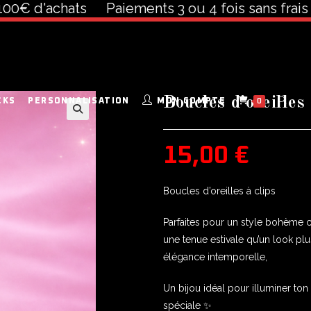
d'achats
Paiements 3 ou 4 fois sans frais à par
Boucles d’oreilles
CKS
PERSONNALISATION
MON COMPTE
0
🔍
15,00
€
Boucles d’oreilles à clips
Parfaites pour un style bohème c
une tenue estivale qu’un look plu
élégance intemporelle,
Un bijou idéal pour illuminer to
spéciale ✨