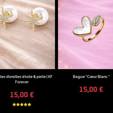
es d’oreilles étoile & perle | KF
Bague “Cœur Blanc “
Forever
15,00
€
15,00
€
Note
5.00