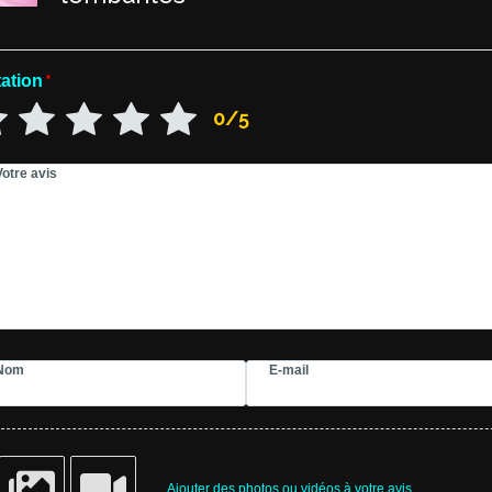
ation
*
0/5
Votre avis
Nom
E-mail
Ajouter des photos ou vidéos à votre avis