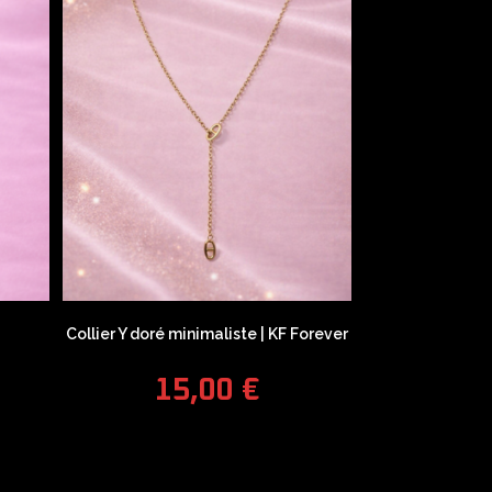
Collier Y doré minimaliste | KF Forever
15,00
€
COUPONX0308805740
COPY CODE