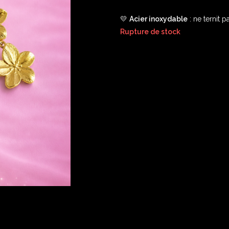
💛
Acier inoxydable
: ne ternit p
Rupture de stock