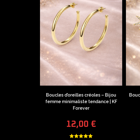
Boucles d’oreilles créoles – Bijou
Boucl
femme minimaliste tendance | KF
Forever
12,00
€