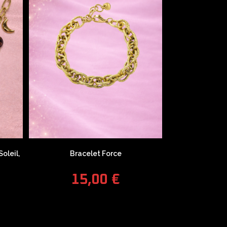
oleil,
Bracelet Force
15,00
€
COUPONX1770689340
COPY CODE