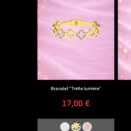
Bracelet “Trèfle lumière”
17,00
€