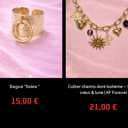
Bague “Solea “
Collier charms doré bohème – S
cœur & lune | KF Forever
15,00
€
21,00
€