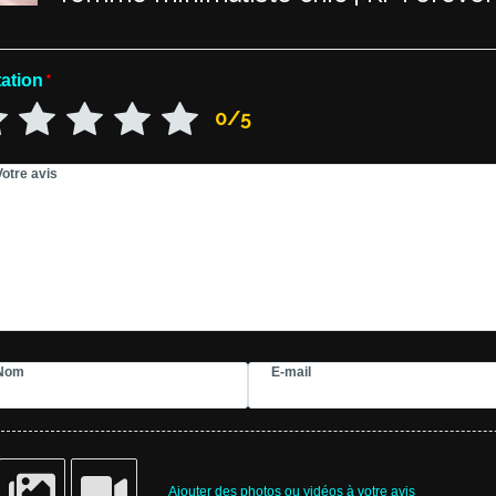
ation
*
0/5
Votre avis
Nom
E-mail
Ajouter des photos ou vidéos à votre avis