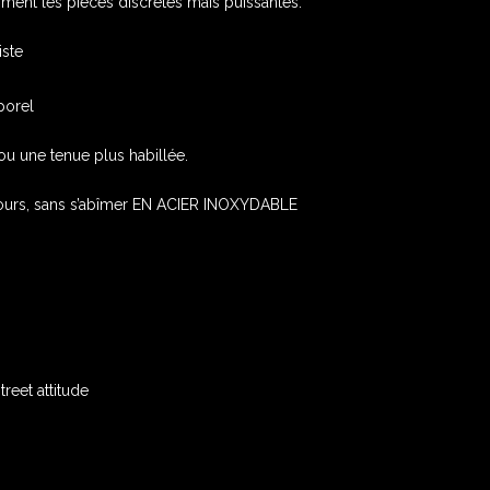
iment les pièces discrètes mais puissantes.
iste
porel
ou une tenue plus habillée.
jours, sans s’abîmer EN ACIER INOXYDABLE
reet attitude