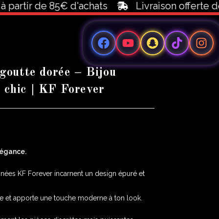
tir de 85€ d'achats
Livraison offerte dès 1
 goutte dorée – Bijou
 chic | KF Forever
légance.
gnées KF Forever incarnent un design épuré et
re et apporte une touche moderne à ton look.