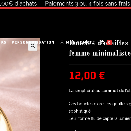
 d'achats
Paiements 3 ou 4 fois sans frais à par
Boucles d’oreilles
CKS
PERSONNALISATION
MON COMPTE
0
femme minimaliste
🔍
12,00
€
La simplicité au sommet de l’é
Ces boucles d’oreilles goutte si
sophistiqué.
Leur forme fluide capte la lumiè