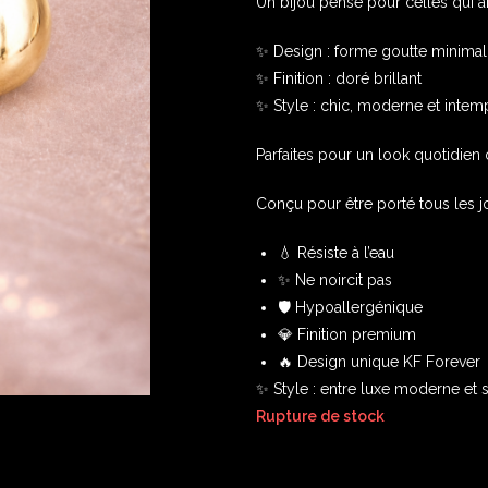
Un bijou pensé pour celles qui a
✨ Design : forme goutte minimal
✨ Finition : doré brillant
✨ Style : chic, moderne et intem
Parfaites pour un look quotidien 
Conçu pour être porté tous les 
💧 Résiste à l’eau
✨ Ne noircit pas
🛡️ Hypoallergénique
💎 Finition premium
🔥 Design unique KF Forever
✨ Style : entre luxe moderne et st
Rupture de stock