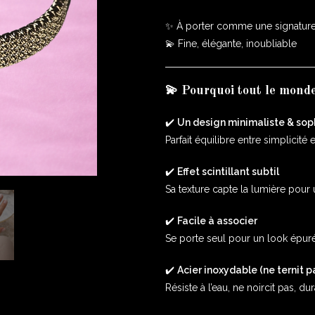
✨ À porter comme une signatur
💫 Fine, élégante, inoubliable
💫 Pourquoi tout le mond
✔️
Un design minimaliste & sop
Parfait équilibre entre simplicité 
✔️
Effet scintillant subtil
Sa texture capte la lumière pour 
✔️
Facile à associer
Se porte seul pour un look épuré
✔️
Acier inoxydable (ne ternit p
Résiste à l’eau, ne noircit pas, d