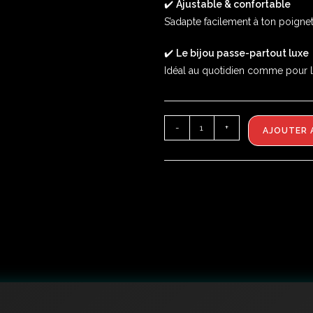
✔️
Ajustable & confortable
S’adapte facilement à ton poignet
✔️
Le bijou passe-partout luxe
Idéal au quotidien comme pour l
-
+
AJOUTER 