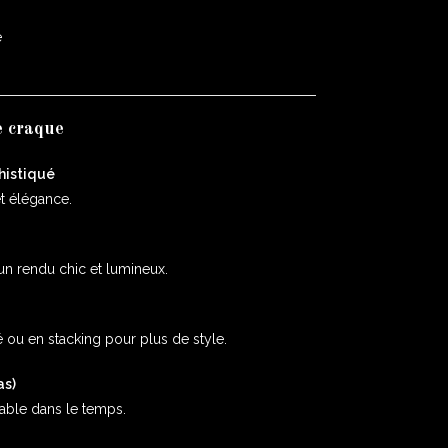
e
e craque
histiqué
et élégance.
un rendu chic et lumineux.
 ou en stacking pour plus de style.
as)
urable dans le temps.