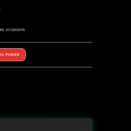
.
es occasions.
AU PANIER