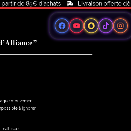
ir de 85€ d'achats
Livraison offerte dès 100
d’Alliance”
.
 chaque mouvement,
possible à ignorer.
é maîtrisée.