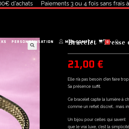
'achats
Paiements 3 ou 4 fois sans frais à part
Bracelet “Tresse 
CKS
PERSONNALISATION
MON COMPTE
0
🔍
21,00
€
Elle n’a pas besoin d’en faire trop
Sa présence suffit.
Ce bracelet capte la lumière à
comme un reflet discret… mais im
Un bijou pour celles qui savent
que le vrai luxe, c’est la simplicit