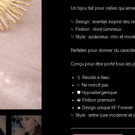
Un bijou fait pour celles qui aim
✨ Design : éventail inspiré des r
✨ Finition : doré lumineux
✨ Style : audacieux, chic et mod
Parfaites pour donner du caractè
Conçu pour être porté tous les 
💧 Résiste à l’eau
✨ Ne noircit pas
🛡️ Hypoallergénique
💎 Finition premium
🔥 Design unique KF Forever
✨ Style : entre luxe moderne et st