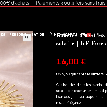
d'achats
Paiements 3 ou 4 fois sans frais à par
Boucles d’oreilles
CKS
PERSONNALISATION
MON COMPTE
0
solaire | KF Fore
🔍
14,00
€
Un bijou qui capte la lumière… 
Ces boucles d’oreilles éventail 
soleil pour créer un effet visuel 
Leur design ouvert apporte du 
restant élégante.