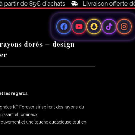
tir de 85€ d'achats
Livraison offerte dès 10
 rayons dorés – design
ver
et les regards.
signées KF Forever s’inspirent des rayons du
puissant et lumineux.
mouvement et une touche audacieuse tout en