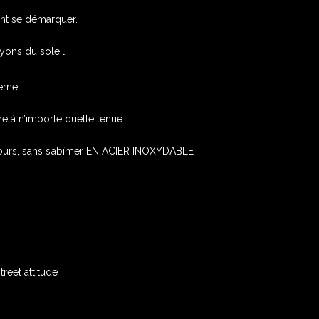
ent se démarquer.
ayons du soleil
erne
re à n’importe quelle tenue.
jours, sans s’abîmer EN ACIER INOXYDABLE
reet attitude