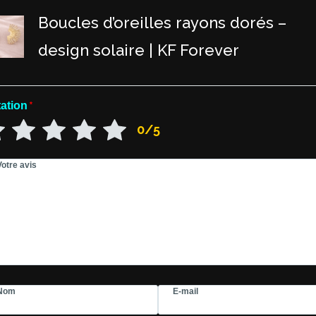
Boucles d’oreilles rayons dorés –
design solaire | KF Forever
ation
*
0/5
Votre avis
Nom
E-mail