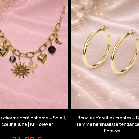
er charms doré bohème – Soleil,
Boucles d’oreilles créoles – B
cœur & lune | KF Forever
femme minimaliste tendance 
Forever