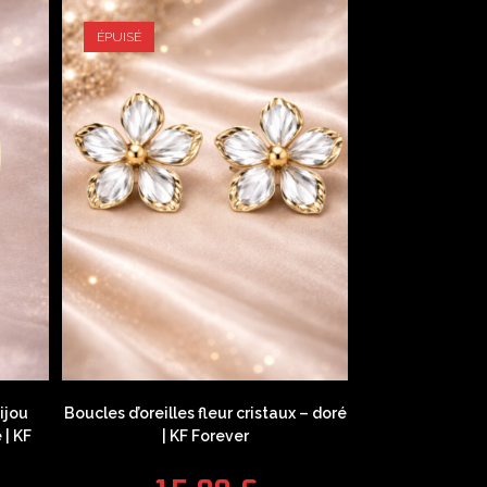
ÉPUISÉ
ijou
Boucles d’oreilles fleur cristaux – doré
| KF
| KF Forever