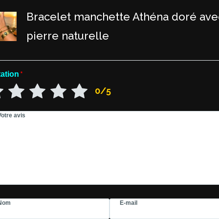
Bracelet manchette Athéna doré ave
pierre naturelle
ation
*
0/5
Votre avis
Nom
E-mail