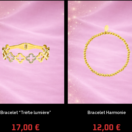
Bracelet “Trèfle lumière”
Bracelet Harmonie
17,00
€
12,00
€