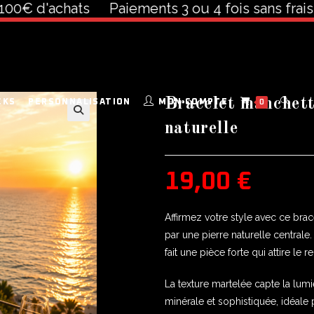
 d'achats
Paiements 3 ou 4 fois sans frais à pa
Bracelet manchett
CKS
PERSONNALISATION
MON COMPTE
0
naturelle
🔍
19,00
€
Affirmez votre style avec ce bra
par une pierre naturelle centrale
fait une pièce forte qui attire le r
La texture martelée capte la lum
minérale et sophistiquée, idéale