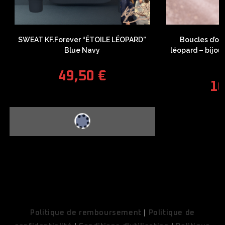
SWEAT KF.Forever “ÉTOILE LÉOPARD”
Boucles d’ore
Blue Navy
léopard – bijou
F
49,50
€
1
COUPONX3462400973
COPY CODE
Politique de remboursement
|
Politique de