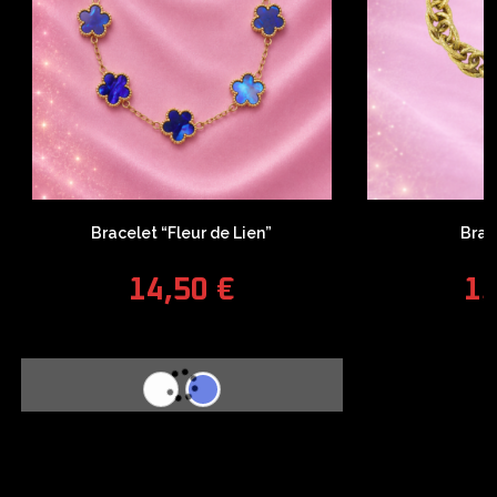
Bracelet “Fleur de Lien”
Brac
14,50
€
1