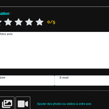
ation
*
0/5
Votre avis
Nom
E-mail
Ajouter des photos ou vidéos à votre avis