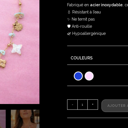
Fabriqué en
acier inoxydable
, c
💧 Résistant à l’eau
✨ Ne ternit pas
🛡️ Anti-rouille
🌿 Hypoallergénique
COULEURS
-
+
AJOUTER 