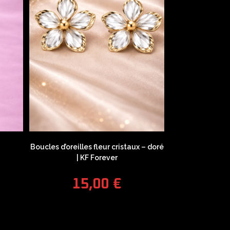
Boucles d’oreilles fleur cristaux – doré
| KF Forever
15,00
€
COUPONX0779339389
COPY CODE