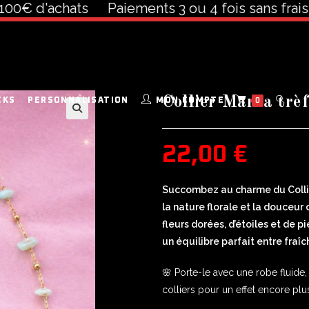
 d'achats
Paiements 3 ou 4 fois sans frais à pa
Collier Marea trèf
CKS
PERSONNALISATION
MON COMPTE
0
🔍
22,00
€
Succombez au charme du Collier 
la nature florale et la douceur 
fleurs dorées, d’étoiles et de 
un équilibre parfait entre fraî
🌸 Porte-le avec une robe fluide
colliers pour un effet encore plus