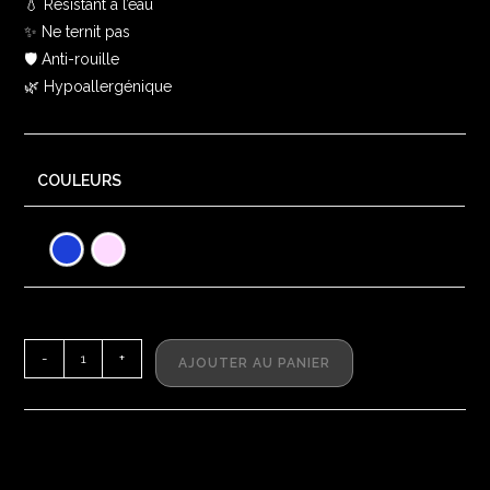
💧 Résistant à l’eau
✨ Ne ternit pas
🛡️ Anti-rouille
🌿 Hypoallergénique
COULEURS
-
+
AJOUTER AU PANIER