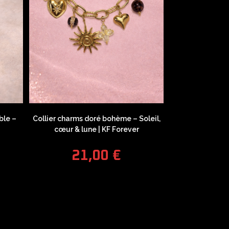
ble –
Collier charms doré bohème – Soleil,
cœur & lune | KF Forever
21,00
€
COUPONX0719324765
COPY CODE