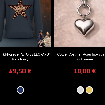
 KF.Forever “ÉTOILE LÉOPARD”
Collier Cœur en Acier Inoxyda
Blue Navy
KF.Forever
49,50
€
18,00
€