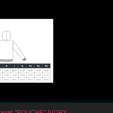
rever “BOUCHE” IVORY