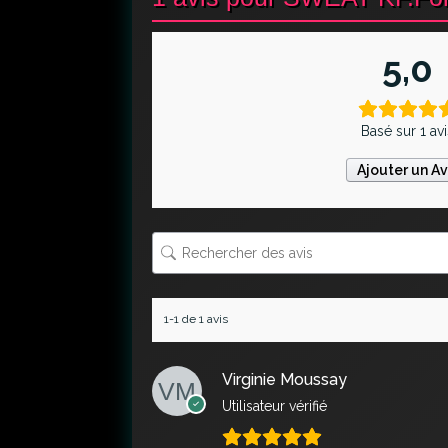
5,0
Basé sur 1 av
Ajouter un Av
1-1 de 1 avis
Virginie Moussay
Utilisateur vérifié