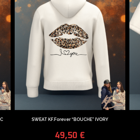
NC
SWEAT KF.Forever “BOUCHE” IVORY
49,50
€