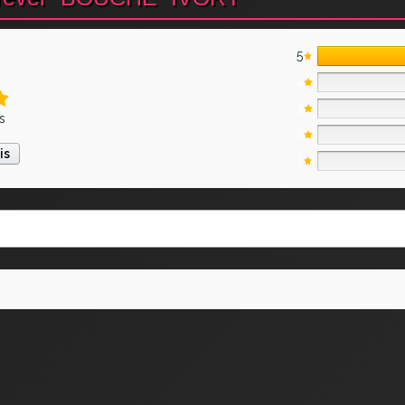
5
4
3
is
2
is
1