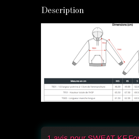
Description
1 avis pour
SWEAT KF.Fo