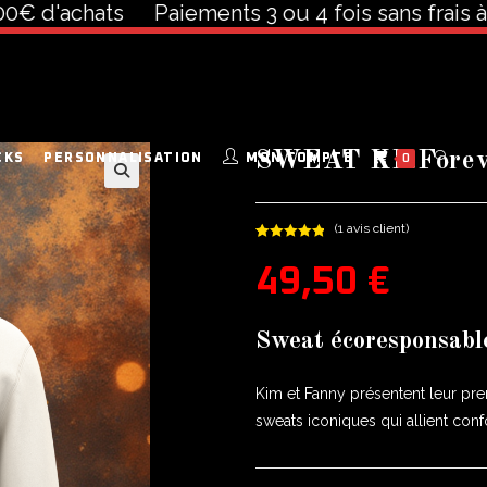
chats
Paiements 3 ou 4 fois sans frais à partir
SWEAT KF.Fore
CKS
PERSONNALISATION
MON COMPTE
0
🔍
(
1
avis client)
Noté
1
5.00
49,50
€
sur 5
basé sur
notation
client
Sweat écoresponsabl
Kim et Fanny présentent leur pr
sweats iconiques qui allient confo