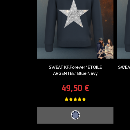
SWEAT KF.Forever “ÉTOILE
SWEAT
ARGENTÉE” Blue Navy
49,50
€
Note
5.00
sur 5