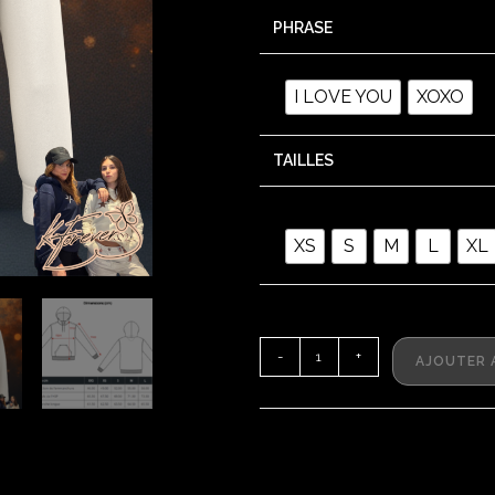
PHRASE
I LOVE YOU
XOXO
TAILLES
XS
S
M
L
XL
-
+
AJOUTER 