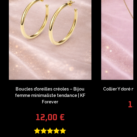
Boucles d’oreilles créoles – Bijou
Collier Y doré m
femme minimaliste tendance | KF
Forever
1
12,00
€