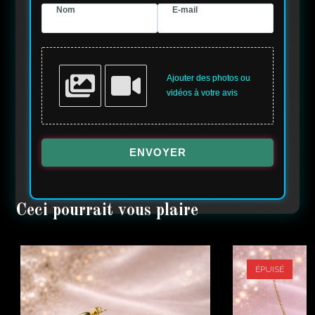
Nom
E-mail
Ajouter des photos ou
vidéos à votre avis
ENVOYER
ÉPUISÉ