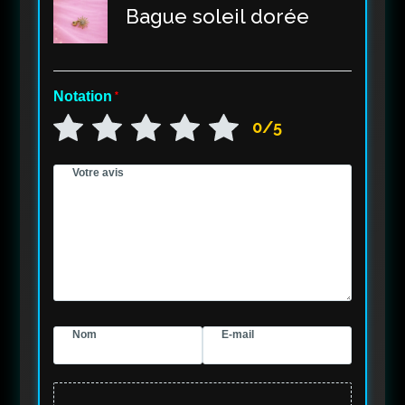
Bague soleil dorée
Notation
*
0/5
Votre avis
Nom
E-mail