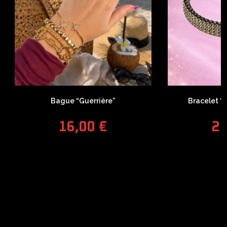
Bague “Guerrière”
Bracelet “T
16,00
€
2