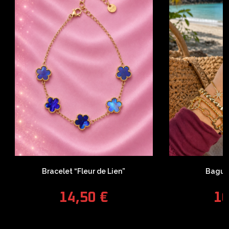
Bracelet “Fleur de Lien”
Bague 
14,50
€
1