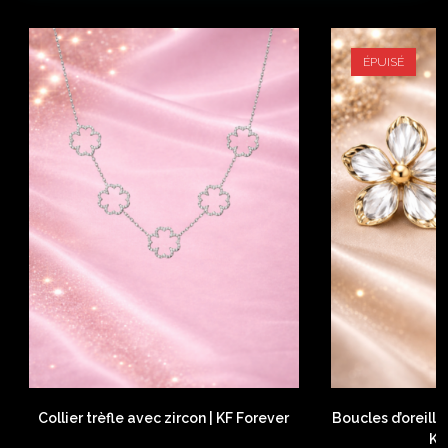
ÉPUISÉ
Collier trèfle avec zircon | KF Forever
Boucles d’oreilles
KF