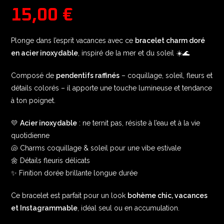
15,00
€
Plonge dans l’esprit vacances avec ce
bracelet charm doré
en acier inoxydable
, inspiré de la mer et du soleil ☀️🌊
Composé de
pendentifs raffinés
– coquillage, soleil, fleurs et
détails colorés – il apporte une touche lumineuse et tendance
à ton poignet.
💛
Acier inoxydable
: ne ternit pas, résiste à l’eau et à la vie
quotidienne
🐚 Charms coquillage & soleil pour une vibe estivale
🌼 Détails fleuris délicats
✨ Finition dorée brillante longue durée
Ce bracelet est parfait pour un look
bohème chic, vacances
et Instagrammable
, idéal seul ou en accumulation.