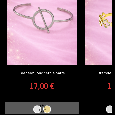
Bracelet jonc cercle barré
Bracelet 
17,00
€
1