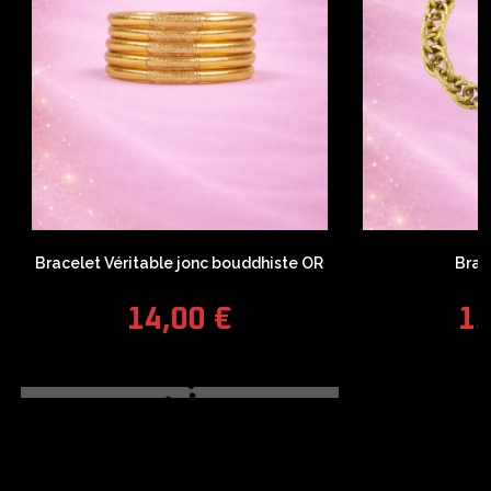
Bracelet Véritable jonc bouddhiste OR
Brac
14,00
€
1