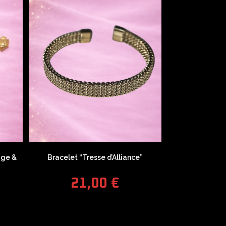
age &
Bracelet “Tresse d’Alliance”
21,00
€
COUPONX1889811559
COPY CODE