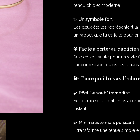
rendu chic et moderne.
✨
Un symbole fort
Les deux étoiles représentent la 
un rappel que tu es faite pour bril
💖
Facile à porter au quotidien
Que ce soit seule pour un style 
s’accorde avec toutes tes tenues.
💫 Pourquoi tu vas l’ador
✔️
Effet “waouh” immédiat
Ses deux étoiles brillantes accr
instant.
✔️
Minimaliste mais puissant
Il transforme une tenue simple e