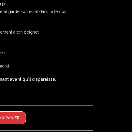
as)
nne et garde son éclat dans le temps.
ilement à ton poignet.
ée.
ranti.
ant avant qu’il disparaisse.
AU PANIER