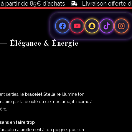
tir de 85€ d'achats
Livraison offerte dès 10
e — Élégance & Énergie
nt serties, le
bracelet Stellaire
illumine ton
Inspiré par la beauté du ciel nocturne, il incarne à
ère.
 sans en faire trop
s’adapte naturellement à ton poignet pour un