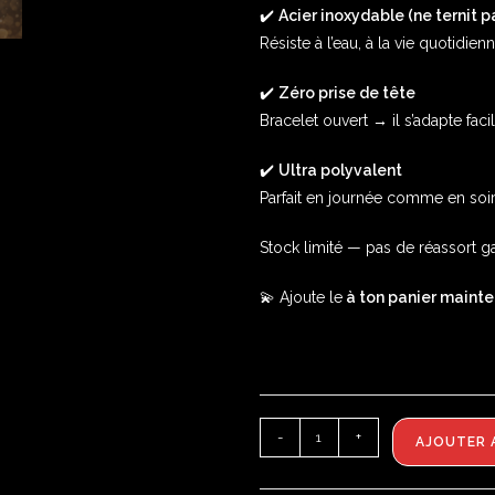
✔️
Acier inoxydable (ne ternit p
Résiste à l’eau, à la vie quotidie
✔️
Zéro prise de tête
Bracelet ouvert → il s’adapte fac
✔️
Ultra polyvalent
Parfait en journée comme en soir
Stock limité — pas de réassort ga
💫 Ajoute le
à ton panier mainten
-
+
AJOUTER 