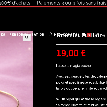
d'achats
Paiements 3 ou 4 fois sans frais à par
Bracelet stellair
CKS
PERSONNALISATION
MON COMPTE
0
🔍
19,00
€
Laisse la magie opérer.
Avec ses deux étoiles délicateme
poignet avec finesse et subtilité. 
la fois douceur, féminité et caract
💫
Un bijou qui attire le regard
Sa forme ouverte et minimaliste 