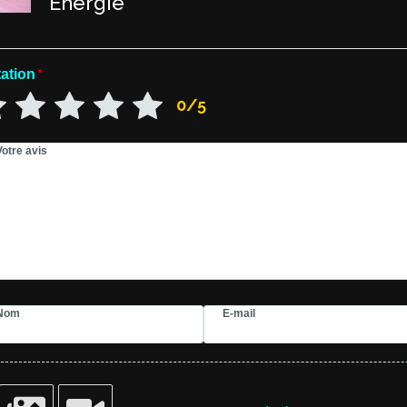
Énergie
ation
*
0/5
Votre avis
Nom
E-mail