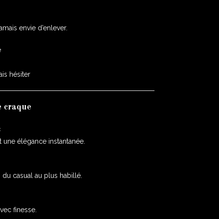
amais envie d’enlever.
e
is hésiter
e craque
c
t une élégance instantanée.
 du casual au plus habillé.
avec finesse.