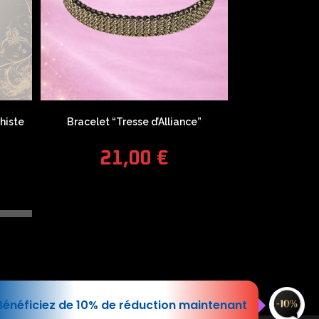
histe
Bracelet “Tresse d’Alliance”
21,00
€
COUPONX0099321331
COPY CODE
pédition
|
Conditions générales de vente
Bénéficiez de 10% de réduction maintenant