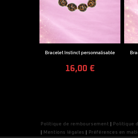
Bracelet Instinct personnalisable
Bra
16,00
€
Politique de remboursement
|
Politique 
|
Mentions légales
|
Préférences en mati