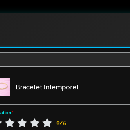
Bracelet Intemporel
ation
*
0/5