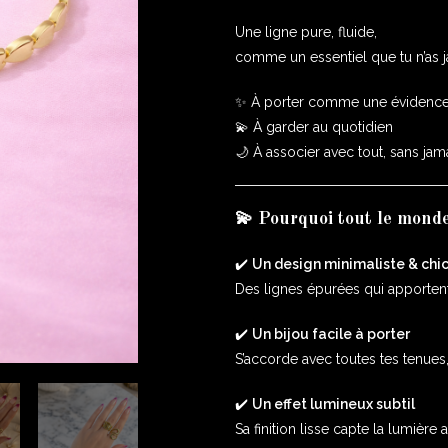
Une ligne pure, fluide,
comme un essentiel que tu n’as j
✨ À porter comme une évidenc
💫 À garder au quotidien
🌙 À associer avec tout, sans jama
💫 Pourquoi tout le mond
✔️
Un design minimaliste & chi
Des lignes épurées qui apporten
✔️
Un bijou facile à porter
S’accorde avec toutes tes tenues,
✔️
Un effet lumineux subtil
Sa finition lisse capte la lumière 