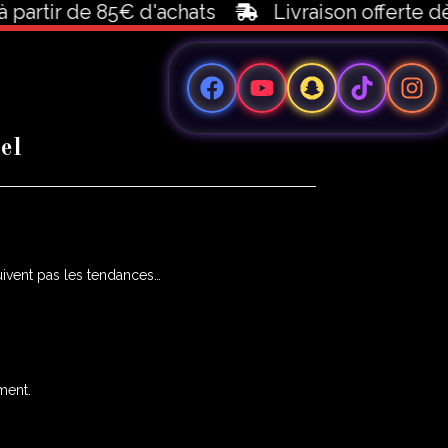
tir de 85€ d'achats
Livraison offerte dès 10
el
uivent pas les tendances…
ment.