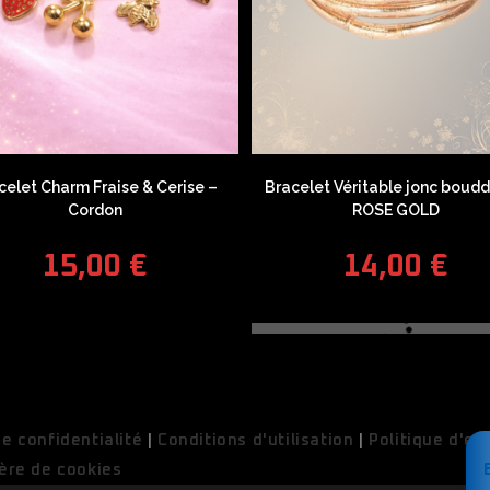
celet Charm Fraise & Cerise –
Bracelet Véritable jonc boudd
Cordon
ROSE GOLD
15,00
€
14,00
€
de confidentialité
|
Conditions d'utilisation
|
Politique d'ex
ère de cookies