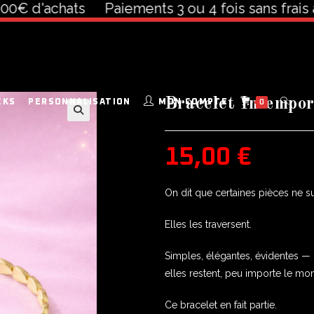
d'achats
Paiements 3 ou 4 fois sans frais à par
Bracelet Intempor
CKS
PERSONNALISATION
MON COMPTE
0
🔍
15,00
€
On dit que certaines pièces ne s
Elles les traversent.
Simples, élégantes, évidentes —
elles restent, peu importe le mo
Ce bracelet en fait partie.