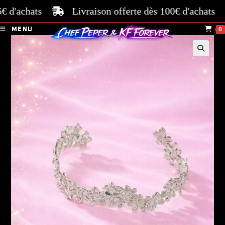
d'achats
Livraison offerte dès 100€ d'achats
Pa
MENU
0
🔍