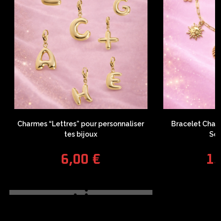
Charmes “Lettres” pour personnaliser
Bracelet Char
tes bijoux
Sol
6,00
€
1