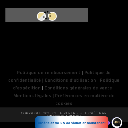
COUPONX0915864351
COPY CODE
Politique de remboursement
|
Politique de
confidentialité
|
Conditions d'utilisation
|
Politique
d'expédition
|
Conditions générales de vente
|
Mentions légales
|
Préférences en matière de
cookies
COPYRIGHT 2025 CHEF PEPER - SITE CRÉÉ PAR
FIRE'TECHNOLOGIE
Bénéficiez de 10% de réduction maintenant