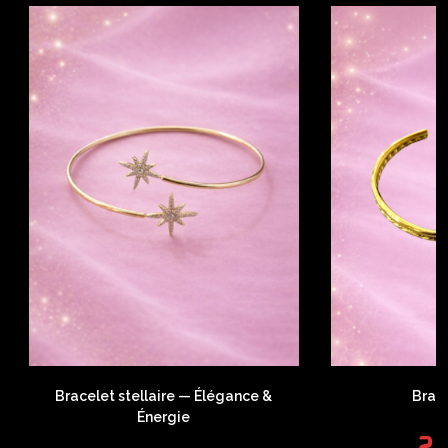
Bracelet stellaire — Élégance &
Brac
Énergie
2