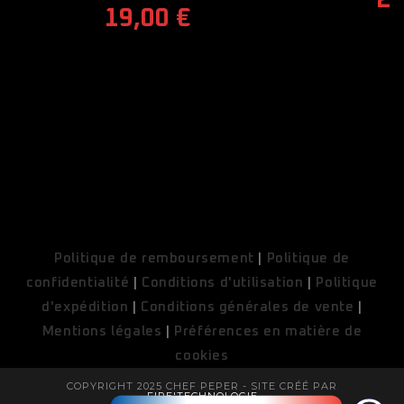
19,00
€
COUPONX0459998622
COPY CODE
Politique de remboursement
|
Politique de
confidentialité
|
Conditions d'utilisation
|
Politique
d'expédition
|
Conditions générales de vente
|
Mentions légales
|
Préférences en matière de
cookies
COPYRIGHT 2025 CHEF PEPER - SITE CRÉÉ PAR
FIRE'TECHNOLOGIE