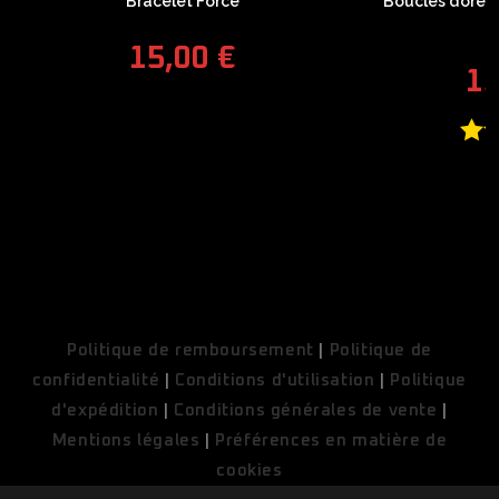
Bracelet Force
Boucles d’oreill
F
15,00
€
1
N
COUPONX1254060351
COPY CODE
Politique de remboursement
|
Politique de
confidentialité
|
Conditions d'utilisation
|
Politique
d'expédition
|
Conditions générales de vente
|
Mentions légales
|
Préférences en matière de
cookies