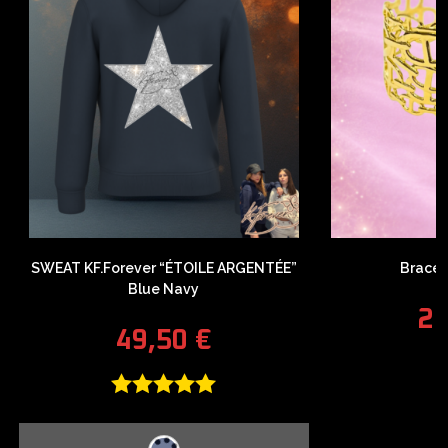
SWEAT KF.Forever “ÉTOILE ARGENTÉE”
Bracel
Blue Navy
2
49,50
€
Note
5.00
sur 5