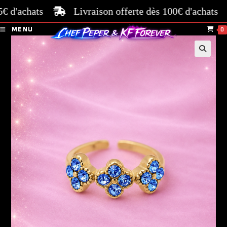
d'achats
Livraison offerte dès 100€ d'achats
Pa
MENU
0
🔍